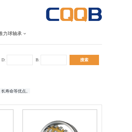
推力球轴承
D:
B:
、长寿命等优点。